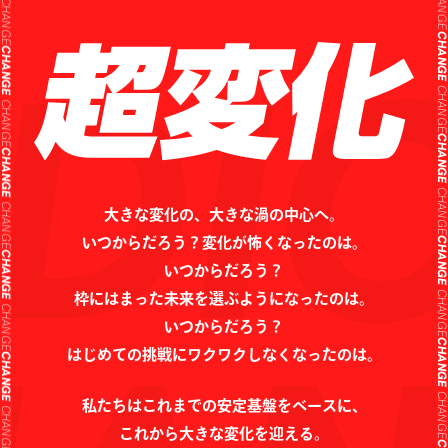
CHANG
CHANGE
CHANG
CHANGE
CHANG
CHANGE
CHANG
CHANGE
CHANG
CHANGE
大きな変化の、大きな渦の中心へ。
いつからだろう？変化が怖くなったのは。
CHANG
CHANGE
いつからだろう？
枠にはまった未来を選ぶようになったのは。
CHANG
CHANGE
いつからだろう？
CHANG
CHANGE
はじめての挑戦にワクワクしなくなったのは。
CHANG
CHANGE
私たちはこれまでの安定基盤をベースに、
これから大きな変化を迎える。