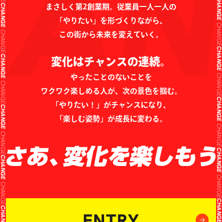
CHANG
CHANGE
まさしく第2創業期。従業員一人一人の
「やりたい」を形づくりながら、
CHANG
CHANGE
この街から未来を変えていく。
CHANG
CHANGE
変化はチャンスの連続。
やったことのないことを
CHANG
CHANGE
ワクワク楽しめる人が、次の景色を掴む。
CHANG
CHANGE
「やりたい！」がチャンスになり、
「楽しむ姿勢」が成長に変わる。
CHANG
CHANGE
CHANG
CHANGE
CHANG
CHANGE
CHANG
CHANGE
ENTRY