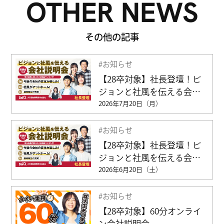
OTHER NEWS
CHANG
CHANG
その他の記事
CHANG
#お知らせ
#説明会
【28卒対象】社長登壇！ビ
CHANG
ジョンと社風を伝える会社
説明会（交通費支給）
2026年7月20日（月）
CHANG
#お知らせ
CHANG
#説明会
【28卒対象】社長登壇！ビ
ジョンと社風を伝える会社
CHANG
説明会（交通費支給）
2026年6月20日（土）
CHANG
#お知らせ
#説明会
CHANG
【28卒対象】60分オンライ
ン会社説明会