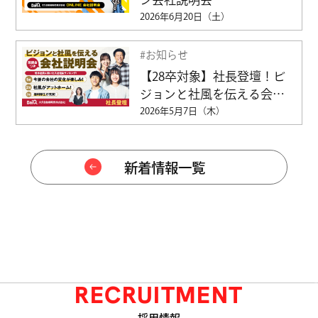
CHANG
2026年6月20日（土）
CHANG
#お知らせ
#説明会
【28卒対象】社長登壇！ビ
CHANG
ジョンと社風を伝える会社
説明会（交通費支給）
2026年5月7日（木）
CHANG
CHANG
新着情報一覧
CHANG
CHANG
CHANG
RECRUITMENT
CHANG