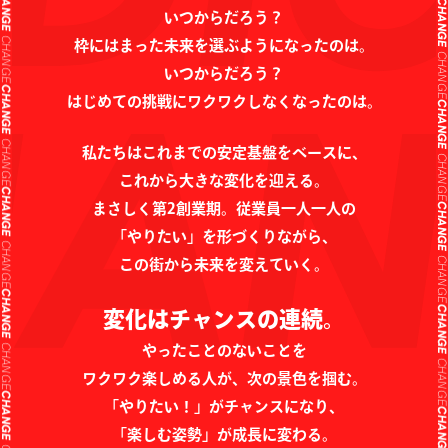
いつからだろう？
CHANG
CHANGE
枠にはまった未来を選ぶようになったのは。
CHANG
いつからだろう？
CHANGE
はじめての挑戦にワクワクしなくなったのは。
CHANG
CHANGE
私たちはこれまでの安定基盤をベースに、
CHANG
CHANGE
これから大きな変化を迎える。
まさしく第2創業期。従業員一人一人の
CHANG
CHANGE
「やりたい」を形づくりながら、
この街から未来を変えていく。
CHANG
CHANGE
変化はチャンスの連続。
CHANG
CHANGE
やったことのないことを
CHANG
ワクワク楽しめる人が、次の景色を掴む。
CHANGE
「やりたい！」がチャンスになり、
CHANG
「楽しむ姿勢」が成長に変わる。