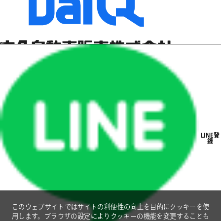
CHANG
CHANGE
CHANG
CHANGE
CHANG
CHANGE
新卒リクルートサイト
CHANG
CHANGE
大久自動車販売株式会社
CHANG
CHANGE
本社 │ 福島県福島市本内字北古舘9
CHANG
CHANGE
Google Maps
LINE登
TEL 024-572-3241
FAX 024-552-6151
録
CHANG
CHANGE
Instagram
YouTube
LINE
CHANG
CHANGE
CHANG
CHANGE
- コーポレートサイト
- プライバシーポリシー
- クッキーポリシー
このウェブサイトではサイトの利便性の向上を目的にクッキーを使
用します。ブラウザの設定によりクッキーの機能を変更することも