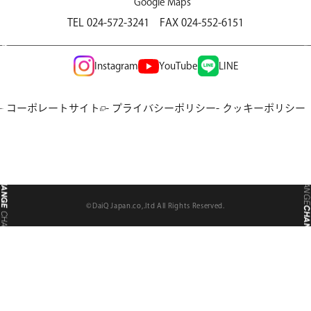
Google Maps
CHANG
CHANGE
TEL 024-572-3241
FAX 024-552-6151
CHANG
CHANGE
Instagram
YouTube
LINE
CHANG
CHANGE
- コーポレートサイト
- プライバシーポリシー
- クッキーポリシー
CHANG
CHANGE
CHANG
CHANGE
CHANG
CHANGE
©DaiQ Japan.co,.ltd All Rights Reserved.
CHANG
CHANGE
CHANG
CHANGE
CHANG