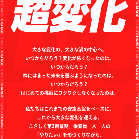
CHANG
CHANGE
CHANG
CHANGE
CHANG
CHANGE
CHANG
CHANGE
大きな変化の、大きな渦の中心へ。
いつからだろう？変化が怖くなったのは。
CHANG
CHANGE
いつからだろう？
CHANG
枠にはまった未来を選ぶようになったのは。
CHANGE
いつからだろう？
CHANG
はじめての挑戦にワクワクしなくなったのは。
CHANGE
CHANG
私たちはこれまでの安定基盤をベースに、
CHANGE
これから大きな変化を迎える。
CHANG
CHANGE
まさしく第2創業期。従業員一人一人の
「やりたい」を形づくりながら、