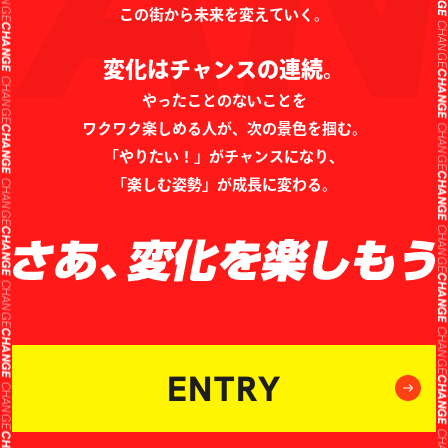
CHANG
CHANGE
この街から未来を変えていく。
CHANG
CHANGE
変化はチャンスの連続。
CHANG
やったことのないことを
CHANGE
ワクワク楽しめる人が、次の景色を掴む。
CHANG
「やりたい！」がチャンスになり、
CHANGE
「楽しむ姿勢」が成長に変わる。
CHANG
CHANGE
CHANG
CHANGE
CHANG
CHANGE
CHANG
CHANGE
ENTRY
CHANG
CHANGE