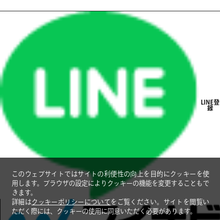
CHANGE
CHANGE
CHANGE
CHANGE
CHANGE
LINE登
録
CHANGE
CHANGE
CHANGE
このウェブサイトではサイトの利便性の向上を目的にクッキーを使
用します。ブラウザの設定によりクッキーの機能を変更することもで
きます。
CHANGE
詳細は
クッキーポリシーについて
をご覧ください。サイトを閲覧い
ただく際には、クッキーの使用に同意いただく必要があります。