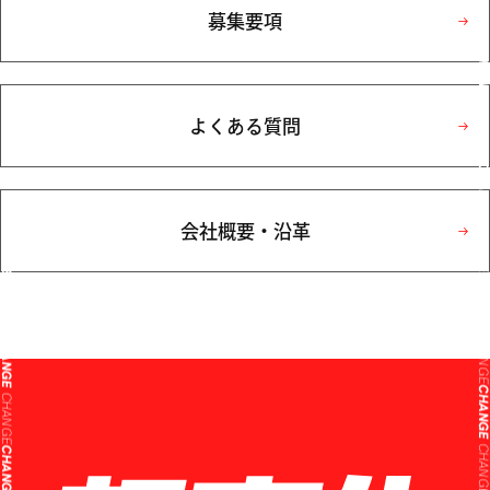
募集要項
CHANG
CHANG
よくある質問
CHANG
CHANG
CHANGE
会社概要・沿革
CHANG
CHANGE
CHANG
CHANGE
CHANG
CHANGE
CHANG
CHANGE